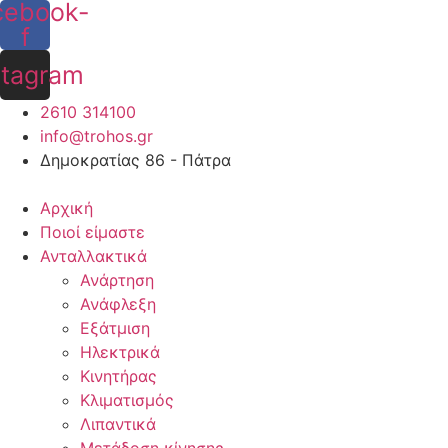
cebook-
Skip
f
to
content
stagram
2610 314100
info@trohos.gr
Δημοκρατίας 86 - Πάτρα
Αρχική
Ποιοί είμαστε
Ανταλλακτικά
Ανάρτηση
Ανάφλεξη
Εξάτμιση
Ηλεκτρικά
Κινητήρας
Κλιματισμός
Λιπαντικά